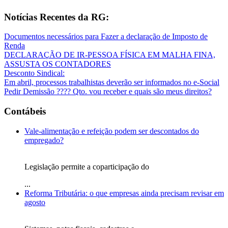
Notícias Recentes da RG:
Documentos necessários para Fazer a declaração de Imposto de
Renda
DECLARAÇÃO DE IR-PESSOA FÍSICA EM MALHA FINA,
ASSUSTA OS CONTADORES
Desconto Sindical:
Em abril, processos trabalhistas deverão ser informados no e-Social
Pedir Demissão ???? Qto. vou receber e quais são meus direitos?
Contábeis
Vale-alimentação e refeição podem ser descontados do
empregado?
Legislação permite a coparticipação do
...
Reforma Tributária: o que empresas ainda precisam revisar em
agosto