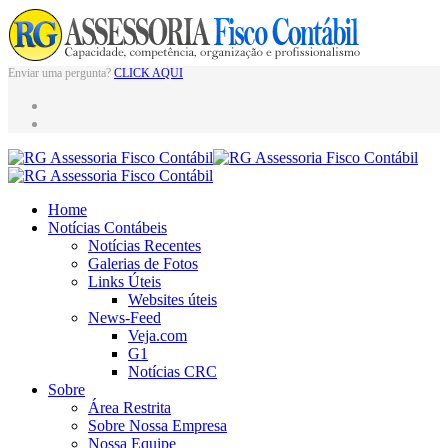
Enviar uma pergunta?
CLICK AQUI
Home
Notícias Contábeis
Notícias Recentes
Galerias de Fotos
Links Úteis
Websites úteis
News-Feed
Veja.com
G1
Notícias CRC
Sobre
Área Restrita
Sobre Nossa Empresa
Nossa Equipe