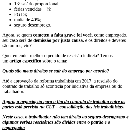
13º salário proporcional;
férias vencidas + ⅓;
FGTS;
multa de 40%;
seguro desemprego.
Agora, se quem
cometeu a falta grave foi você
, como empregado,
seu caso será de
demissão por justa causa
, e os direitos e deveres
são outros, viu?
Quer entender melhor o pedido de rescisão indireta? Temos
um
artigo específico
sobre o tema:
Quais são meus direitos se sair do emprego por acordo?
Até a aprovação da reforma trabalhista em 2017, a rescisão do
contrato de trabalho só acontecia por iniciativa da empresa ou do
trabalhador.
Agora, a negociação para o fim do contrato de trabalho entre as
partes está prevista na CLT – consolidação das leis trabalhistas.
Neste caso, o trabalhador não tem direito ao seguro-desemprego e
algumas verbas rescisórias são dividas entre o patrão e o
empregado: