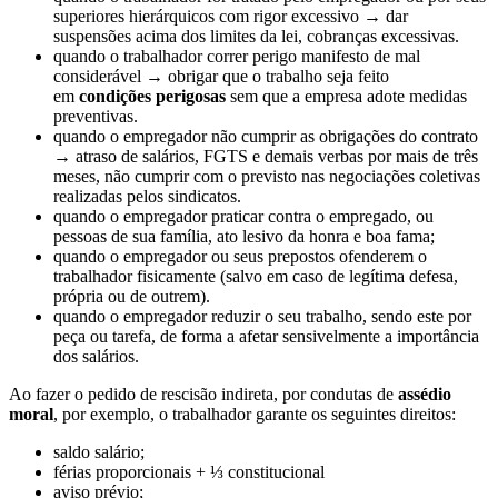
superiores hierárquicos com rigor excessivo → dar
suspensões acima dos limites da lei, cobranças excessivas.
quando o trabalhador correr perigo manifesto de mal
considerável → obrigar que o trabalho seja feito
em
condições perigosas
sem que a empresa adote medidas
preventivas.
quando o empregador não cumprir as obrigações do contrato
→ atraso de salários, FGTS e demais verbas por mais de três
meses, não cumprir com o previsto nas negociações coletivas
realizadas pelos sindicatos.
quando o empregador praticar contra o empregado, ou
pessoas de sua família, ato lesivo da honra e boa fama;
quando o empregador ou seus prepostos ofenderem o
trabalhador fisicamente (salvo em caso de legítima defesa,
própria ou de outrem).
quando o empregador reduzir o seu trabalho, sendo este por
peça ou tarefa, de forma a afetar sensivelmente a importância
dos salários.
Ao fazer o pedido de rescisão indireta, por condutas de
assédio
moral
, por exemplo, o trabalhador garante os seguintes direitos:
saldo salário;
férias proporcionais + ⅓ constitucional
aviso prévio;