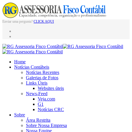
Enviar uma pergunta?
CLICK AQUI
Home
Notícias Contábeis
Notícias Recentes
Galerias de Fotos
Links Úteis
Websites úteis
News-Feed
Veja.com
G1
Notícias CRC
Sobre
Área Restrita
Sobre Nossa Empresa
Nossa Equipe