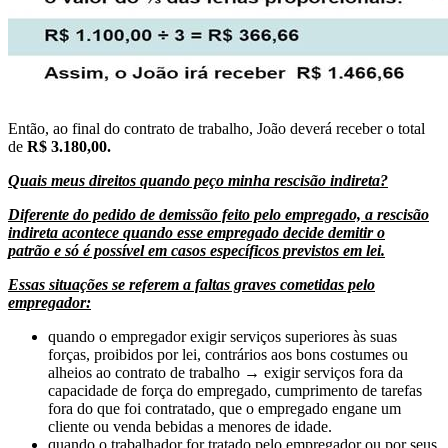
Então, ao final do contrato de trabalho, João deverá receber o total
de
R$ 3.180,00.
Quais meus direitos quando peço minha rescisão indireta?
Diferente do pedido de demissão feito pelo empregado, a rescisão
indireta acontece quando esse empregado decide demitir o
patrão e só é possível em casos específicos previstos em lei.
Essas situações se referem a faltas graves cometidas pelo
empregador:
quando o empregador exigir serviços superiores às suas
forças, proibidos por lei, contrários aos bons costumes ou
alheios ao contrato de trabalho → exigir serviços fora da
capacidade de força do empregado, cumprimento de tarefas
fora do que foi contratado, que o empregado engane um
cliente ou venda bebidas a menores de idade.
quando o trabalhador for tratado pelo empregador ou por seus