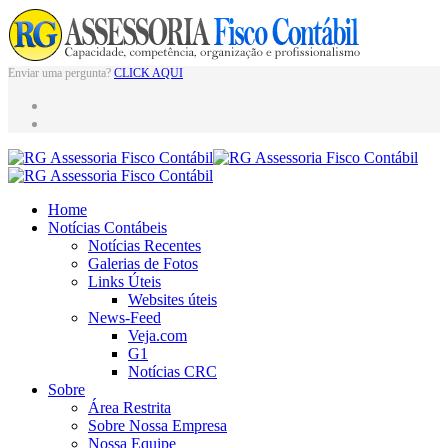
Enviar uma pergunta?
CLICK AQUI
Home
Notícias Contábeis
Notícias Recentes
Galerias de Fotos
Links Úteis
Websites úteis
News-Feed
Veja.com
G1
Notícias CRC
Sobre
Área Restrita
Sobre Nossa Empresa
Nossa Equipe