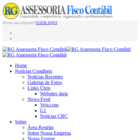
Enviar uma pergunta?
CLICK AQUI
Home
Notícias Contábeis
Notícias Recentes
Galerias de Fotos
Links Úteis
Websites úteis
News-Feed
Veja.com
G1
Notícias CRC
Sobre
Área Restrita
Sobre Nossa Empresa
Nossa Equipe