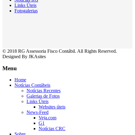
Links Úteis
Fotogalerias
© 2018 RG Assessoria Fisco Contábil. All Rights Reserved.
Designed By JKAsites
Menu
Home
Notícias Contábeis
Notícias Recentes
Galerias de Fotos
Links Úteis
Websites úteis
News-Feed
Veja.com
G1
Notícias CRC
Sobre