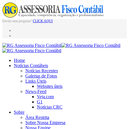
Enviar uma pergunta?
CLICK AQUI
Home
Notícias Contábeis
Notícias Recentes
Galerias de Fotos
Links Úteis
Websites úteis
News-Feed
Veja.com
G1
Notícias CRC
Sobre
Área Restrita
Sobre Nossa Empresa
Nossa Equipe