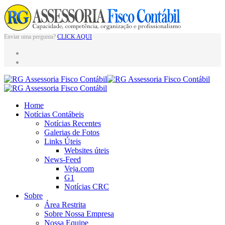
Enviar uma pergunta?
CLICK AQUI
Home
Notícias Contábeis
Notícias Recentes
Galerias de Fotos
Links Úteis
Websites úteis
News-Feed
Veja.com
G1
Notícias CRC
Sobre
Área Restrita
Sobre Nossa Empresa
Nossa Equipe