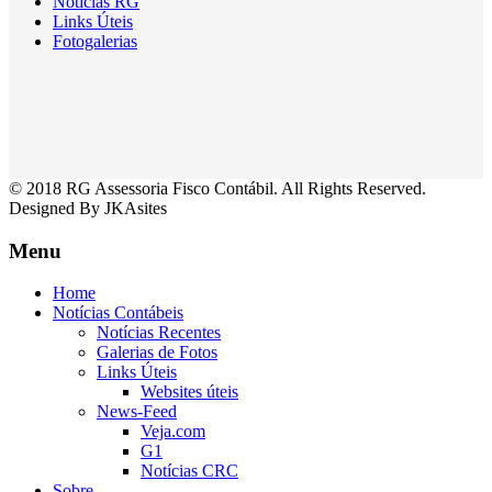
Noticias RG
Links Úteis
Fotogalerias
© 2018 RG Assessoria Fisco Contábil. All Rights Reserved.
Designed By JKAsites
Menu
Home
Notícias Contábeis
Notícias Recentes
Galerias de Fotos
Links Úteis
Websites úteis
News-Feed
Veja.com
G1
Notícias CRC
Sobre