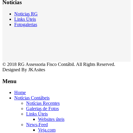
Notícias
Noticias RG
Links Úteis
Fotogalerias
© 2018 RG Assessoria Fisco Contábil. All Rights Reserved.
Designed By JKAsites
Menu
Home
Notícias Contábeis
Notícias Recentes
Galerias de Fotos
Links Úteis
Websites úteis
News-Feed
Veja.com