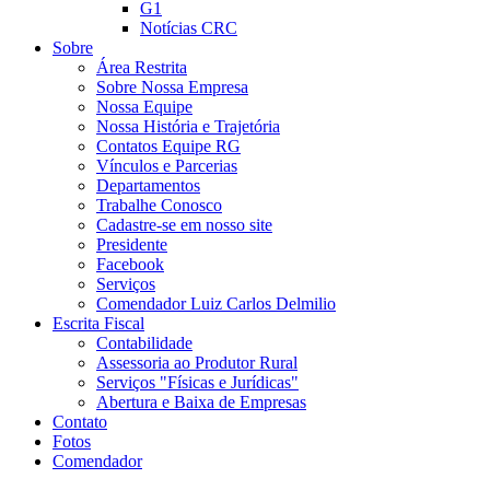
G1
Notícias CRC
Sobre
Área Restrita
Sobre Nossa Empresa
Nossa Equipe
Nossa História e Trajetória
Contatos Equipe RG
Vínculos e Parcerias
Departamentos
Trabalhe Conosco
Cadastre-se em nosso site
Presidente
Facebook
Serviços
Comendador Luiz Carlos Delmilio
Escrita Fiscal
Contabilidade
Assessoria ao Produtor Rural
Serviços "Físicas e Jurídicas"
Abertura e Baixa de Empresas
Contato
Fotos
Comendador