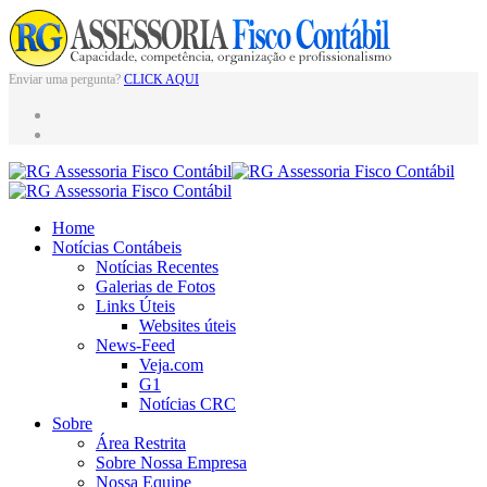
Enviar uma pergunta?
CLICK AQUI
Home
Notícias Contábeis
Notícias Recentes
Galerias de Fotos
Links Úteis
Websites úteis
News-Feed
Veja.com
G1
Notícias CRC
Sobre
Área Restrita
Sobre Nossa Empresa
Nossa Equipe